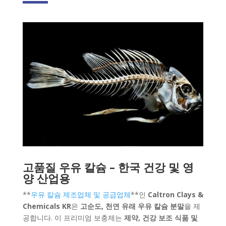
고품질 우유 칼슘 – 한국 건강 및 영
양 산업용
**
우유
칼슘
제조업체
및
공급업체
**인
Caltron Clays &
Chemicals KR
은
고순도, 천연 유래 우유 칼슘 분말
을 제
공합니다. 이 프리미엄 보충제는
제약, 건강 보조 식품 및