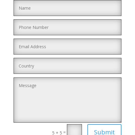
Submit
=
5 + 5