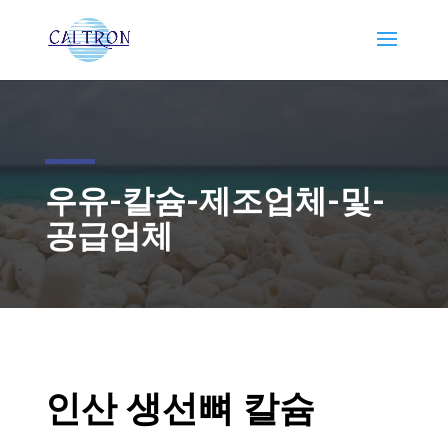
우유-칼슘-제조업체-및-
공급업체
인산 생선뼈 칼슘